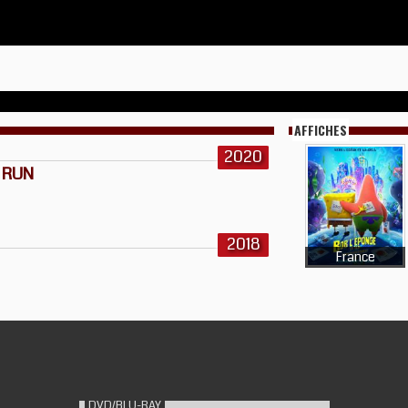
AFFICHES
2020
 RUN
2018
France
DVD/BLU-RAY