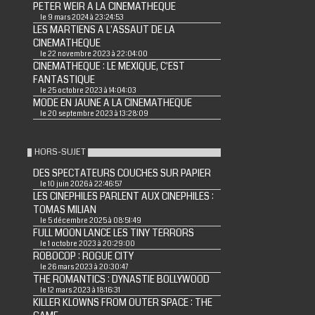
PETER WEIR A LA CINEMATHEQUE
le 9 mars 2024 à 23:24:53
LES MARTIENS A L'ASSAUT DE LA
CINEMATHEQUE
le 22 novembre 2023 à 22:04:00
CINEMATHEQUE : LE MEXIQUE, C'EST
FANTASTIQUE
le 25 octobre 2023 à 14:04:03
MODE EN JAUNE A LA CINEMATHEQUE
le 20 septembre 2023 à 13:28:09
HORS-SUJET
DES SPECTATEURS COUCHES SUR PAPIER
le 10 juin 2026 à 22:46:57
LES CINEPHILES PARLENT AUX CINEPHILES :
TOMAS MILIAN
le 5 décembre 2025 à 08:51:49
FULL MOON LANCE LES TINY TERRORS
le 1 octobre 2023 à 20:29:00
ROBOCOP : ROGUE CITY
le 26 mars 2023 à 20:30:47
THE ROMANTICS : DYNASTIE BOLLYWOOD
le 12 mars 2023 à 18:16:31
KILLER KLOWNS FROM OUTER SPACE : THE