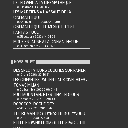
PETER WEIR A LA CINEMATHEQUE
le 9 mars 2024 à 23:24:53
LES MARTIENS A L'ASSAUT DE LA
CINEMATHEQUE
le 22 novembre 2023 à 22:04:00
CINEMATHEQUE : LE MEXIQUE, C'EST
FANTASTIQUE
le 25 octobre 2023 à 14:04:03
MODE EN JAUNE A LA CINEMATHEQUE
le 20 septembre 2023 à 13:28:09
HORS-SUJET
DES SPECTATEURS COUCHES SUR PAPIER
le 10 juin 2026 à 22:46:57
LES CINEPHILES PARLENT AUX CINEPHILES :
TOMAS MILIAN
le 5 décembre 2025 à 08:51:49
FULL MOON LANCE LES TINY TERRORS
le 1 octobre 2023 à 20:29:00
ROBOCOP : ROGUE CITY
le 26 mars 2023 à 20:30:47
THE ROMANTICS : DYNASTIE BOLLYWOOD
le 12 mars 2023 à 18:16:31
KILLER KLOWNS FROM OUTER SPACE : THE