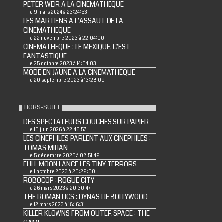
PETER WEIR A LA CINEMATHEQUE
le 9 mars 2024 à 23:24:53
LES MARTIENS A L'ASSAUT DE LA
CINEMATHEQUE
le 22 novembre 2023 à 22:04:00
CINEMATHEQUE : LE MEXIQUE, C'EST
FANTASTIQUE
le 25 octobre 2023 à 14:04:03
MODE EN JAUNE A LA CINEMATHEQUE
le 20 septembre 2023 à 13:28:09
HORS-SUJET
DES SPECTATEURS COUCHES SUR PAPIER
le 10 juin 2026 à 22:46:57
LES CINEPHILES PARLENT AUX CINEPHILES :
TOMAS MILIAN
le 5 décembre 2025 à 08:51:49
FULL MOON LANCE LES TINY TERRORS
le 1 octobre 2023 à 20:29:00
ROBOCOP : ROGUE CITY
le 26 mars 2023 à 20:30:47
THE ROMANTICS : DYNASTIE BOLLYWOOD
le 12 mars 2023 à 18:16:31
KILLER KLOWNS FROM OUTER SPACE : THE