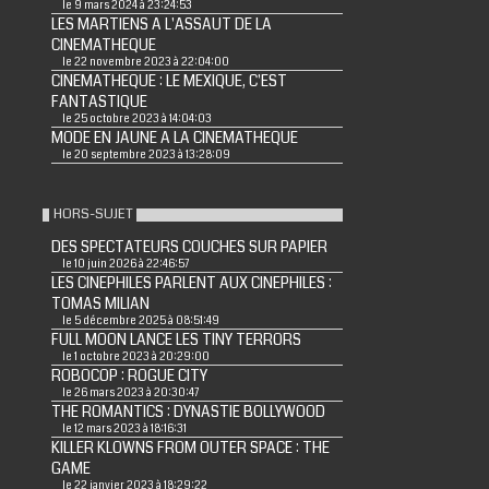
le 9 mars 2024 à 23:24:53
LES MARTIENS A L'ASSAUT DE LA
CINEMATHEQUE
le 22 novembre 2023 à 22:04:00
CINEMATHEQUE : LE MEXIQUE, C'EST
FANTASTIQUE
le 25 octobre 2023 à 14:04:03
MODE EN JAUNE A LA CINEMATHEQUE
le 20 septembre 2023 à 13:28:09
HORS-SUJET
DES SPECTATEURS COUCHES SUR PAPIER
le 10 juin 2026 à 22:46:57
LES CINEPHILES PARLENT AUX CINEPHILES :
TOMAS MILIAN
le 5 décembre 2025 à 08:51:49
FULL MOON LANCE LES TINY TERRORS
le 1 octobre 2023 à 20:29:00
ROBOCOP : ROGUE CITY
le 26 mars 2023 à 20:30:47
THE ROMANTICS : DYNASTIE BOLLYWOOD
le 12 mars 2023 à 18:16:31
KILLER KLOWNS FROM OUTER SPACE : THE
GAME
le 22 janvier 2023 à 18:29:22