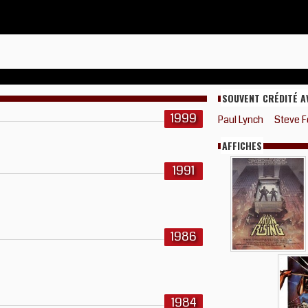
SOUVENT CRÉDITÉ A
1999
Paul Lynch
Steve F
AFFICHES
1991
1986
1984