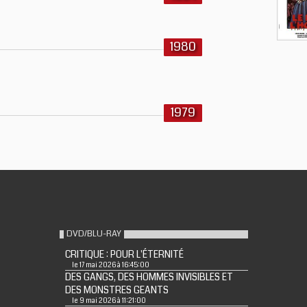
1980
1979
DVD/BLU-RAY
CRITIQUE : POUR L'ÉTERNITÉ
le 17 mai 2026 à 16:45:00
DES GANGS, DES HOMMES INVISIBLES ET
DES MONSTRES GEANTS
le 9 mai 2026 à 11:21:00