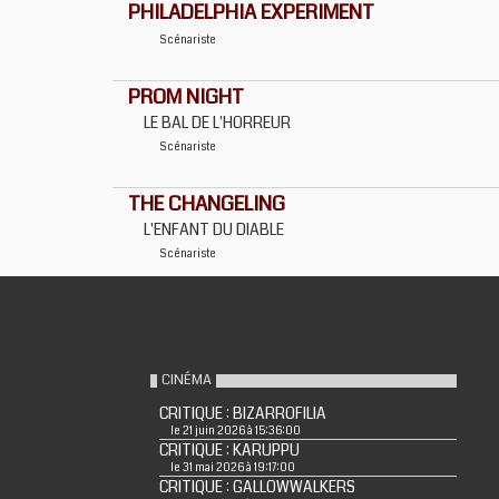
PHILADELPHIA EXPERIMENT
Scénariste
PROM NIGHT
LE BAL DE L'HORREUR
Scénariste
THE CHANGELING
L'ENFANT DU DIABLE
Scénariste
CINÉMA
CRITIQUE : BIZARROFILIA
le 21 juin 2026 à 15:36:00
CRITIQUE : KARUPPU
le 31 mai 2026 à 19:17:00
CRITIQUE : GALLOWWALKERS