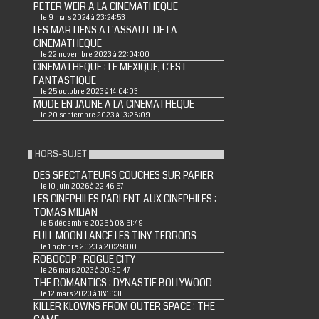
PETER WEIR A LA CINEMATHEQUE
le 9 mars 2024 à 23:24:53
LES MARTIENS A L'ASSAUT DE LA
CINEMATHEQUE
le 22 novembre 2023 à 22:04:00
CINEMATHEQUE : LE MEXIQUE, C'EST
FANTASTIQUE
le 25 octobre 2023 à 14:04:03
MODE EN JAUNE A LA CINEMATHEQUE
le 20 septembre 2023 à 13:28:09
HORS-SUJET
DES SPECTATEURS COUCHES SUR PAPIER
le 10 juin 2026 à 22:46:57
LES CINEPHILES PARLENT AUX CINEPHILES :
TOMAS MILIAN
le 5 décembre 2025 à 08:51:49
FULL MOON LANCE LES TINY TERRORS
le 1 octobre 2023 à 20:29:00
ROBOCOP : ROGUE CITY
le 26 mars 2023 à 20:30:47
THE ROMANTICS : DYNASTIE BOLLYWOOD
le 12 mars 2023 à 18:16:31
KILLER KLOWNS FROM OUTER SPACE : THE