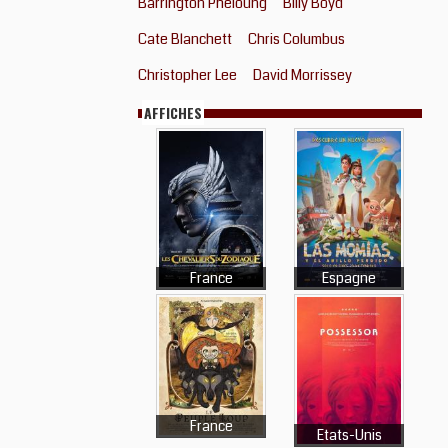
Barrington Pheloung
Billy Boyd
Cate Blanchett
Chris Columbus
Christopher Lee
David Morrissey
AFFICHES
France
Espagne
France
Etats-Unis