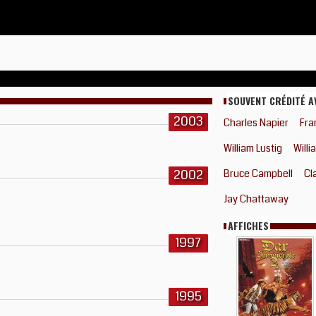
SOUVENT CRÉDITÉ A
2003
Charles Napier
Fra
William Lustig
Willi
2002
Bruce Campbell
Cl
Jay Chattaway
AFFICHES
1997
1995