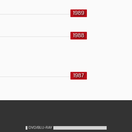
1989
1988
1987
DVD/BLU-RAY