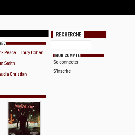
RECHERCHE
VEC
nk Pesce
Larry Cohen
MON COMPTE
Se connecter
am Smith
S'inscrire
audia Christian