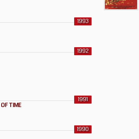
1993
1992
1991
 OF TIME
1990