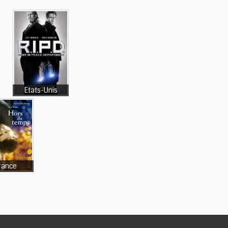
Etats-Unis
rance