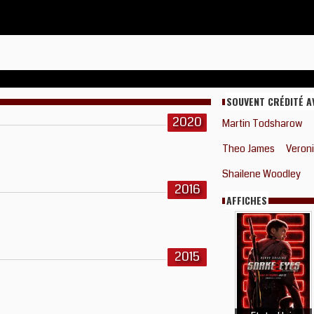
SOUVENT CRÉDITÉ A
2020
Martin Todsharow
Theo James
Veron
Shailene Woodley
2016
AFFICHES
2015