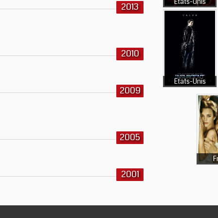
Etats-Unis
2013
2010
Etats-Unis
2009
2005
F
2001