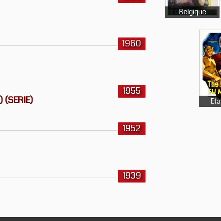
Belgique
1960
1955
 (SERIE)
Eta
1952
1939