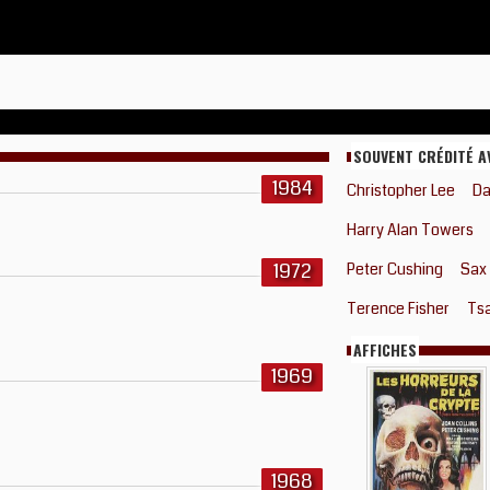
SOUVENT CRÉDITÉ A
1984
Christopher Lee
Da
Harry Alan Towers
1972
Peter Cushing
Sax
Terence Fisher
Tsa
AFFICHES
1969
1968