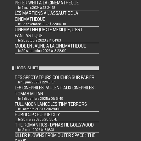
PETER WEIR A LA CINEMATHEQUE
le 9 mars 2024 à 23:24:53
LES MARTIENS A L'ASSAUT DE LA
CINEMATHEQUE
le 22 novembre 2023 à 22:04:00
CINEMATHEQUE : LE MEXIQUE, C'EST
FANTASTIQUE
le 25 octobre 2023 à 14:04:03
MODE EN JAUNE A LA CINEMATHEQUE
le 20 septembre 2023 à 13:28:09
HORS-SUJET
DES SPECTATEURS COUCHES SUR PAPIER
le 10 juin 2026 à 22:46:57
LES CINEPHILES PARLENT AUX CINEPHILES :
TOMAS MILIAN
le 5 décembre 2025 à 08:51:49
FULL MOON LANCE LES TINY TERRORS
le 1 octobre 2023 à 20:29:00
ROBOCOP : ROGUE CITY
le 26 mars 2023 à 20:30:47
THE ROMANTICS : DYNASTIE BOLLYWOOD
le 12 mars 2023 à 18:16:31
KILLER KLOWNS FROM OUTER SPACE : THE