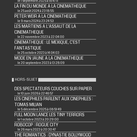
le 1 septembre 2025 à 18:47:11
LA FIN DU MONDE A LA CINEMATHEQUE
le 25 août 2024 à 23:18:55
PETER WEIR A LA CINEMATHEQUE
le 9 mars 2024 à 23:24:53
LES MARTIENS A L'ASSAUT DE LA
CINEMATHEQUE
le 22 novembre 2023 à 22:04:00
CINEMATHEQUE : LE MEXIQUE, C'EST
FANTASTIQUE
le 25 octobre 2023 à 14:04:03
MODE EN JAUNE A LA CINEMATHEQUE
le 20 septembre 2023 à 13:28:09
HORS-SUJET
DES SPECTATEURS COUCHES SUR PAPIER
le 10 juin 2026 à 22:46:57
LES CINEPHILES PARLENT AUX CINEPHILES :
TOMAS MILIAN
le 5 décembre 2025 à 08:51:49
FULL MOON LANCE LES TINY TERRORS
le 1 octobre 2023 à 20:29:00
ROBOCOP : ROGUE CITY
le 26 mars 2023 à 20:30:47
THE ROMANTICS : DYNASTIE BOLLYWOOD