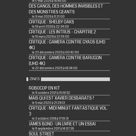
le 17 mai 2026 à 16:45:00
DES GANGS, DES HOMMES INVISIBLES ET
DES MONSTRES GEANTS
le 9 mai 2026 à 11:21:00
CRITIQUE : SHELBY OAKS
le 19 avril 2026 à 22:34:00
CRITIQUE : LES INTRUS - CHAPITRE 2
le 15 mars 2026 à 22:19:00
CRITIQUE : GAMERA CONTRE GYAOS (UHD
4K)
le 23 décembre 2025 à 00:42:00
CRITIQUE : GAMERA CONTRE BARUGON
(UHD 4K)
le 22 décembre 2025 à 16:34:00
ZINES
ROBOCOP EN KIT
le 9 octobre 2021 à 15:16:52
MAIS QUI EST XAVIER DESBARATS ?
le 5 mai 2020 à 21:28:13
CRITIQUE : MIDI MINUIT FANTASTIQUE VOL.
3
le 3 octobre 2018 à 17:19:31
JAMES BOND : UN LIVRE ET UN ESSAI
le 11 septembre 2017 à 14:07:38
SOUL STREET