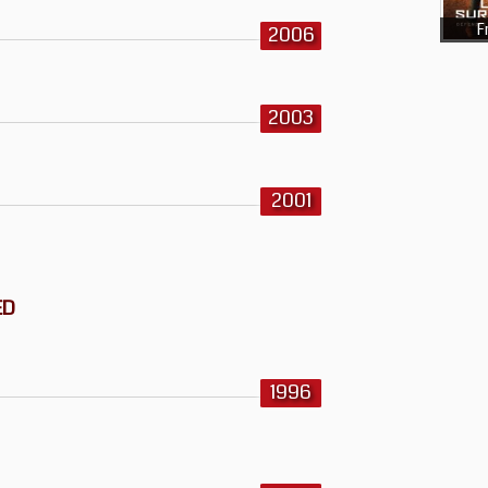
F
2006
2003
2001
ED
1996