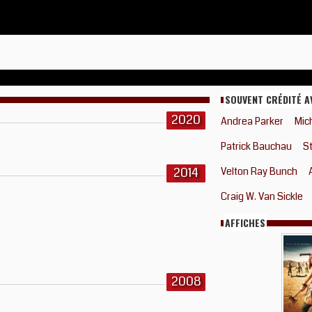
SOUVENT CRÉDITÉ A
2020
Andrea Parker
Mic
Patrick Bauchau
St
2014
Velton Ray Bunch
Craig W. Van Sickle
AFFICHES
2008