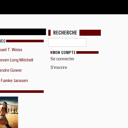
RECHERCHE
VEC
hael T. Weiss
MON COMPTE
Se connecter
even Long Mitchell
S'inscrire
Andre Gower
Famke Janssen