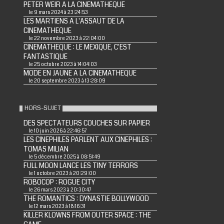
PETER WEIR A LA CINEMATHEQUE
le 9 mars 2024 à 23:24:53
LES MARTIENS A L'ASSAUT DE LA
CINEMATHEQUE
le 22 novembre 2023 à 22:04:00
CINEMATHEQUE : LE MEXIQUE, C'EST
FANTASTIQUE
le 25 octobre 2023 à 14:04:03
MODE EN JAUNE A LA CINEMATHEQUE
le 20 septembre 2023 à 13:28:09
HORS-SUJET
DES SPECTATEURS COUCHES SUR PAPIER
le 10 juin 2026 à 22:46:57
LES CINEPHILES PARLENT AUX CINEPHILES :
TOMAS MILIAN
le 5 décembre 2025 à 08:51:49
FULL MOON LANCE LES TINY TERRORS
le 1 octobre 2023 à 20:29:00
ROBOCOP : ROGUE CITY
le 26 mars 2023 à 20:30:47
THE ROMANTICS : DYNASTIE BOLLYWOOD
le 12 mars 2023 à 18:16:31
KILLER KLOWNS FROM OUTER SPACE : THE