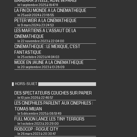
BARBARA STEELE, ALIVE IN PARIS
le 1 septembre 2025 à 18:47:11
LA FIN DU MONDE A LA CINEMATHEQUE
le 25 août 2024 à 23:18:55
PETER WEIR A LA CINEMATHEQUE
le 9 mars 2024 à 23:24:53
LES MARTIENS A L'ASSAUT DE LA
CINEMATHEQUE
le 22 novembre 2023 à 22:04:00
CINEMATHEQUE : LE MEXIQUE, C'EST
FANTASTIQUE
le 25 octobre 2023 à 14:04:03
MODE EN JAUNE A LA CINEMATHEQUE
le 20 septembre 2023 à 13:28:09
HORS-SUJET
DES SPECTATEURS COUCHES SUR PAPIER
le 10 juin 2026 à 22:46:57
LES CINEPHILES PARLENT AUX CINEPHILES :
TOMAS MILIAN
le 5 décembre 2025 à 08:51:49
FULL MOON LANCE LES TINY TERRORS
le 1 octobre 2023 à 20:29:00
ROBOCOP : ROGUE CITY
le 26 mars 2023 à 20:30:47