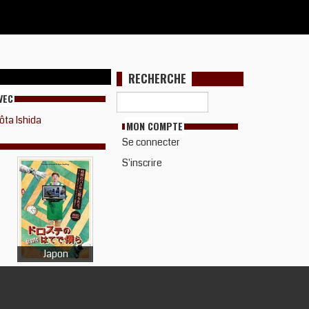
RECHERCHE
VEC
ôta Ishida
MON COMPTE
Se connecter
S'inscrire
Japon