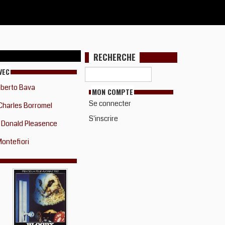
RECHERCHE
VEC
berto Bava
MON COMPTE
Se connecter
Charles Borromel
S'inscrire
Donald Pleasence
Montefiori