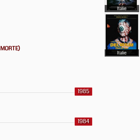
Italie
A MORTE)
Italie
1985
1984