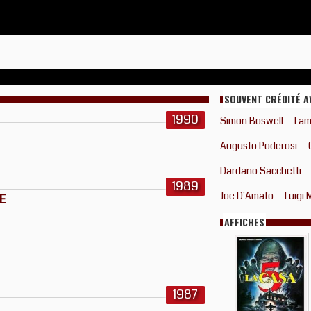
SOUVENT CRÉDITÉ A
1990
Simon Boswell
Lam
Augusto Poderosi
Dardano Sacchetti
1989
Joe D'Amato
Luigi 
E
AFFICHES
1987