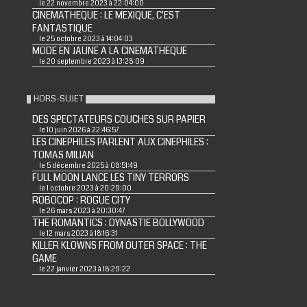
le 22 novembre 2023 à 22:04:00
CINEMATHEQUE : LE MEXIQUE, C'EST
FANTASTIQUE
le 25 octobre 2023 à 14:04:03
MODE EN JAUNE A LA CINEMATHEQUE
le 20 septembre 2023 à 13:28:09
HORS-SUJET
DES SPECTATEURS COUCHES SUR PAPIER
le 10 juin 2026 à 22:46:57
LES CINEPHILES PARLENT AUX CINEPHILES :
TOMAS MILIAN
le 5 décembre 2025 à 08:51:49
FULL MOON LANCE LES TINY TERRORS
le 1 octobre 2023 à 20:29:00
ROBOCOP : ROGUE CITY
le 26 mars 2023 à 20:30:47
THE ROMANTICS : DYNASTIE BOLLYWOOD
le 12 mars 2023 à 18:16:31
KILLER KLOWNS FROM OUTER SPACE : THE
GAME
le 22 janvier 2023 à 18:29:22