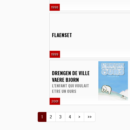
1998
FLAENSET
1999
DRENGEN DE VILLE
VAERE BJORN
L'ENFANT QUI VOULAIT
ETRE UN OURS
2001
1
2
3
4
>
>>