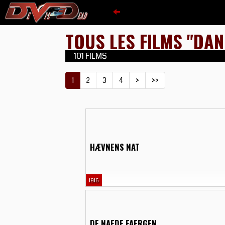
TOUS LES FILMS "DA
101 FILMS
1
2
3
4
>
>>
HÆVNENS NAT
1916
DE NAEDE FAERGEN