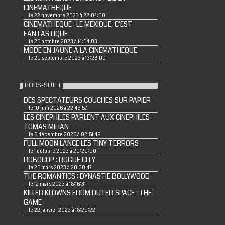
CINEMATHEQUE
le 22 novembre 2023 à 22:04:00
CINEMATHEQUE : LE MEXIQUE, C'EST
FANTASTIQUE
le 25 octobre 2023 à 14:04:03
MODE EN JAUNE A LA CINEMATHEQUE
le 20 septembre 2023 à 13:28:09
HORS-SUJET
DES SPECTATEURS COUCHES SUR PAPIER
le 10 juin 2026 à 22:46:57
LES CINEPHILES PARLENT AUX CINEPHILES :
TOMAS MILIAN
le 5 décembre 2025 à 08:51:49
FULL MOON LANCE LES TINY TERRORS
le 1 octobre 2023 à 20:29:00
ROBOCOP : ROGUE CITY
le 26 mars 2023 à 20:30:47
THE ROMANTICS : DYNASTIE BOLLYWOOD
le 12 mars 2023 à 18:16:31
KILLER KLOWNS FROM OUTER SPACE : THE
GAME
le 22 janvier 2023 à 18:29:22