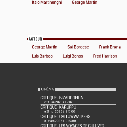
Italo Martinenghi
George Martin
ACTEUR
George Martin
Sal Borgese
Frank Brana
Luis Barboo
Luigi Bonos
Fred Harrison
CINÉMA
CRITIQUE : BIZARROFILIA
le 21 juin 2026 à 15:36:00
CRITIQUE : KARUPPU
le 31 mai 2026 à 19:17:00
CRITIQUE : GALLOWWALKERS
le 1 mars 2026 à 19:57:00
CRITIQUE : LES VOYAGES DE GULLIVER