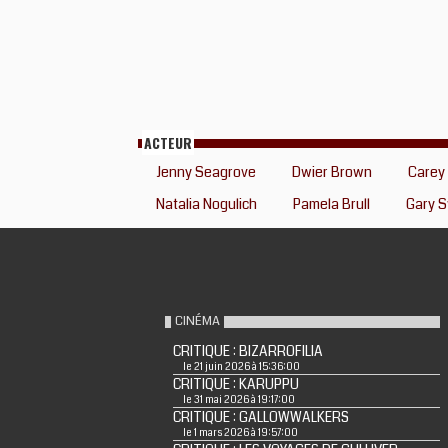
ACTEUR
Jenny Seagrove
Dwier Brown
Carey 
Natalia Nogulich
Pamela Brull
Gary 
CINÉMA
CRITIQUE : BIZARROFILIA
le 21 juin 2026 à 15:36:00
CRITIQUE : KARUPPU
le 31 mai 2026 à 19:17:00
CRITIQUE : GALLOWWALKERS
le 1 mars 2026 à 19:57:00