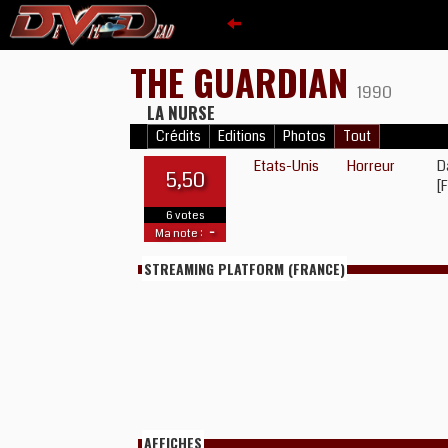
THE GUARDIAN
1990
LA NURSE
Crédits
Editions
Photos
Tout
Etats-Unis
Horreur
D
5,50
[
6 votes
-
Ma note :
STREAMING PLATFORM (FRANCE)
AFFICHES