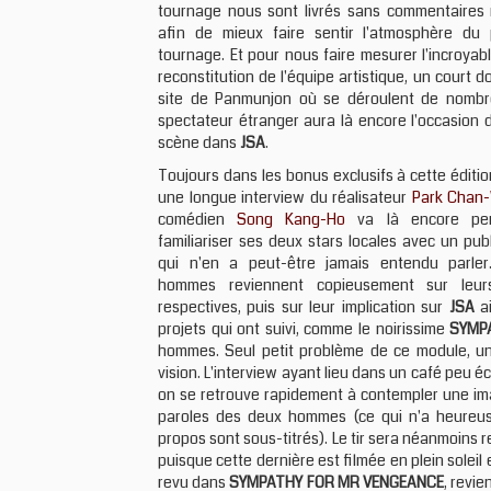
tournage nous sont livrés sans commentaires 
afin de mieux faire sentir l'atmosphère du
tournage. Et pour nous faire mesurer l'incroyabl
reconstitution de l'équipe artistique, un court
site de Panmunjon où se déroulent de nombreu
spectateur étranger aura là encore l'occasion d
scène dans
JSA
.
Toujours dans les bonus exclusifs à cette éditio
une longue interview du réalisateur
Park Chan
comédien
Song Kang-Ho
va là encore per
familiariser ses deux stars locales avec un pub
qui n'en a peut-être jamais entendu parler
hommes reviennent copieusement sur leurs
respectives, puis sur leur implication sur
JSA
ai
projets qui ont suivi, comme le noirissime
SYMP
hommes. Seul petit problème de ce module, un
vision. L'interview ayant lieu dans un café peu é
on se retrouve rapidement à contempler une im
paroles des deux hommes (ce qui n'a heureus
propos sont sous-titrés). Le tir sera néanmoins re
puisque cette dernière est filmée en plein solei
revu dans
SYMPATHY FOR MR VENGEANCE
, revie