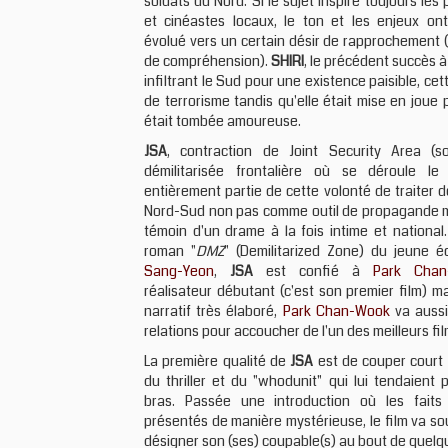
soldats du Nord. Si le sujet inspire toujours les
et cinéastes locaux, le ton et les enjeux on
évolué vers un certain désir de rapprochement 
de compréhension).
SHIRI
, le précédent succès à
infiltrant le Sud pour une existence paisible, c
de terrorisme tandis qu'elle était mise en joue 
était tombée amoureuse.
JSA
, contraction de Joint Security Area (s
démilitarisée frontalière où se déroule le r
entièrement partie de cette volonté de traiter d
Nord-Sud non pas comme outil de propagande
témoin d'un drame à la fois intime et national
roman "
DMZ
" (Demilitarized Zone) du jeune é
Sang-Yeon
,
JSA
est confié à
Park Chan
réalisateur débutant (c'est son premier film) m
narratif très élaboré,
Park Chan-Wook
va aussi
relations pour accoucher de l'un des meilleurs fi
La première qualité de
JSA
est de couper court 
du thriller et du "whodunit" qui lui tendaient 
bras. Passée une introduction où les faits
présentés de manière mystérieuse, le film va s
désigner son (ses) coupable(s) au bout de quel