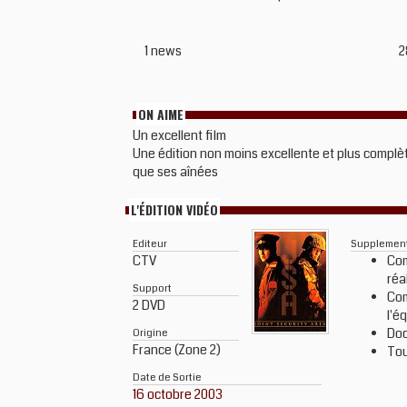
1 news
2
ON AIME
Un excellent film
Une édition non moins excellente et plus complè
que ses aînées
L'ÉDITION VIDÉO
Editeur
Supplemen
CTV
Com
réa
Support
Com
2 DVD
l'é
Doc
Origine
France (Zone 2)
Tou
Date de Sortie
16 octobre 2003