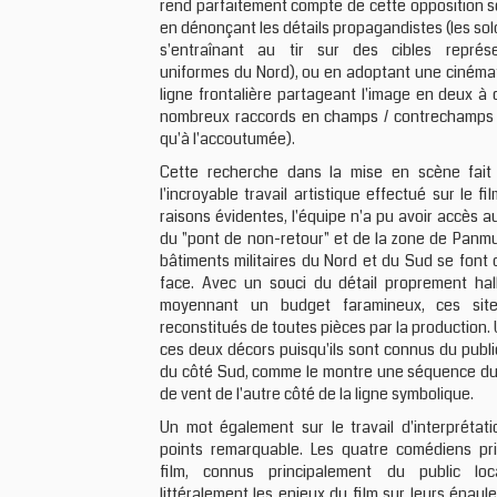
rend parfaitement compte de cette opposition s
en dénonçant les détails propagandistes (les so
s'entraînant au tir sur des cibles représ
uniformes du Nord), ou en adoptant une cinémat
ligne frontalière partageant l'image en deux à
nombreux raccords en champs / contrechamps fr
qu'à l'accoutumée).
Cette recherche dans la mise en scène fait
l'incroyable travail artistique effectué sur le fi
raisons évidentes, l'équipe n'a pu avoir accès au
du "pont de non-retour" et de la zone de Panmu
bâtiments militaires du Nord et du Sud se font
face. Avec un souci du détail proprement hall
moyennant un budget faramineux, ces sit
reconstitués de toutes pièces par la production. U
ces deux décors puisqu'ils sont connus du public
du côté Sud, comme le montre une séquence du f
de vent de l'autre côté de la ligne symbolique.
Un mot également sur le travail d'interprétati
points remarquable. Les quatre comédiens pr
film, connus principalement du public loca
littéralement les enjeux du film sur leurs épaul