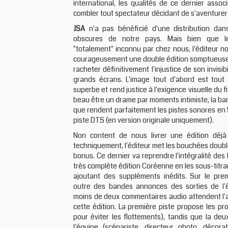
international, les qualités de ce dernier assoc
combler tout spectateur décidant de s'aventurer 
JSA
n'a pas bénéficié d'une distribution dans
obscures de notre pays. Mais bien que le
"totalement" inconnu par chez nous, l'éditeur 
courageusement une double édition somptueuse 
racheter définitivement l'injustice de son invisib
grands écrans. L'image tout d'abord est tout
superbe et rend justice à l'exigence visuelle du fi
beau être un drame par moments intimiste, la ba
que rendent parfaitement les pistes sonores en 5.
piste DTS (en version originale uniquement).
Non content de nous livrer une édition déjà
techniquement, l'éditeur met les bouchées doub
bonus. Ce dernier va reprendre l'intégralité des
très complète édition Coréenne en les sous-titran
ajoutant des suppléments inédits. Sur le prem
outre des bandes annonces des sorties de l'é
moins de deux commentaires audio attendent l'
cette édition. La première piste propose les pr
pour éviter les flottements), tandis que la de
l'équipe (scénariste, directeur photo, décor