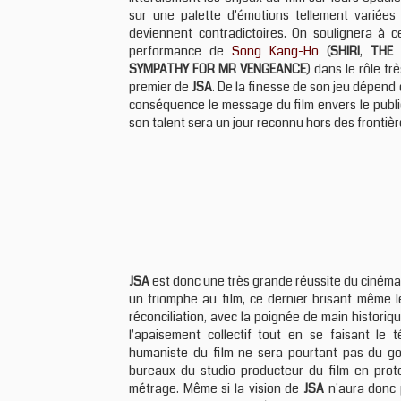
sur une palette d'émotions tellement variées 
deviennent contradictoires. On soulignera à c
performance de
Song Kang-Ho
(
SHIRI
,
THE 
SYMPATHY FOR MR VENGEANCE
) dans le rôle t
premier de
JSA
. De la finesse de son jeu dépend é
conséquence le message du film envers le publ
son talent sera un jour reconnu hors des frontiè
JSA
est donc une très grande réussite du cinéma 
un triomphe au film, ce dernier brisant même l
réconciliation, avec la poignée de main histori
l'apaisement collectif tout en se faisant le
humaniste du film ne sera pourtant pas du g
bureaux du studio producteur du film en prote
métrage. Même si la vision de
JSA
n'aura donc 